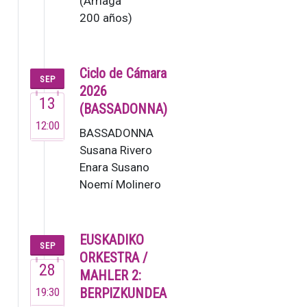
(Arriaga
200 años)
El Grupo
Enigma,
fundado
Ciclo de Cámara
SEP
en 1995,
2026
13
es una de
(BASSADONNA)
las
12:00
BASSADONNA
orquestas
Susana Rivero
de
Enara Susano
cámara
Noemí Molinero
de…
Este no es un
grupo ordinario,
sino un colectivo
EUSKADIKO
SEP
de m…
ORKESTRA /
28
MAHLER 2:
19:30
BERPIZKUNDEA