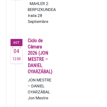
MAHLER 2:
BERPIZKUNDEA
Iraila 28
Septiembre
19:30 G. Mahler:
2. Sinfonia [80’]
Lucas Macías,
Ciclo de
OCT
zuzendar…
Cámara
04
2026 (JON
12:00
MESTRE –
DANIEL
OYARZÁBAL)
JON MESTRE
– DANIEL
OYARZÁBAL
Jon Mestre
(2007). Este