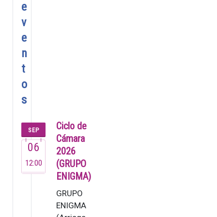
e
v
e
n
t
o
s
Ciclo de
SEP
Cámara
06
2026
12:00
(GRUPO
ENIGMA)
GRUPO
ENIGMA