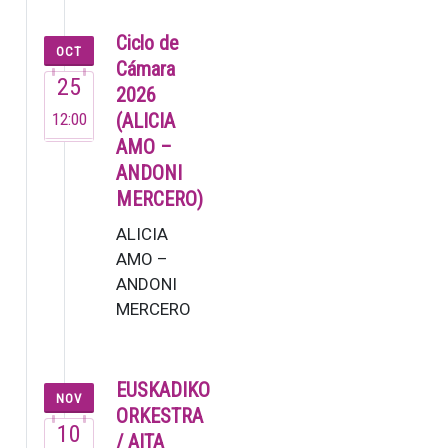
joven
pianista ya
Ciclo de
OCT
dejó muestra
Cámara
25
de su talento
2026
en su brev…
12:00
(ALICIA
AMO –
ANDONI
MERCERO)
ALICIA
AMO –
ANDONI
MERCERO
La soprano
Alicia Amo,
una de las
EUSKADIKO
NOV
voces más
ORKESTRA
10
versátiles
/ AITA