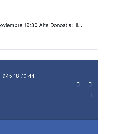
embre 19:30 Aita Donostia: Ill…
|
945 18 70 44
|