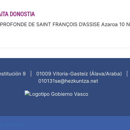
AITA DONOSTIA
ROFONDE DE SAINT FRANÇOIS D’ASSISE Azaroa 10 Novi
nstitución 9
|
01009
Vitoria-Gasteiz
(
Álava/Araba
)
010131se@hezkuntza.net
-
Grupo Eleyco