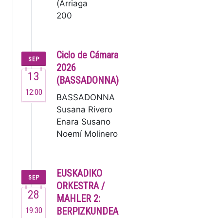
(Arriaga
200
años) El
Grupo
Enigma,
Ciclo de Cámara
SEP
fundado
2026
13
en 1995,
(BASSADONNA)
es una de
12:00
BASSADONNA
las
Susana Rivero
orquestas
Enara Susano
de
Noemí Molinero
cámara
Este no es un
de…
grupo ordinario,
sino un
EUSKADIKO
SEP
colectivo de
ORKESTRA /
28
m…
MAHLER 2:
19:30
BERPIZKUNDEA