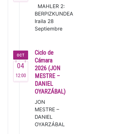
MAHLER 2:
BERPIZKUNDEA
Iraila 28
Septiembre
19:30 G.
Mahler: 2.
Sinfonia [80’]
Ciclo de
OCT
Lucas Macías,
Cámara
04
zuzendar…
2026 (JON
12:00
MESTRE –
DANIEL
OYARZÁBAL)
JON
MESTRE –
DANIEL
OYARZÁBAL
Jon Mestre