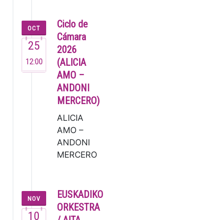
(2007). Este
joven
Ciclo de
OCT
pianista ya
Cámara
25
dejó
2026
muestra de
12:00
(ALICIA
su talento
AMO –
en su brev…
ANDONI
MERCERO)
ALICIA
AMO –
ANDONI
MERCERO
La
soprano
Alicia
EUSKADIKO
NOV
Amo, una
ORKESTRA
10
de las
/ AITA