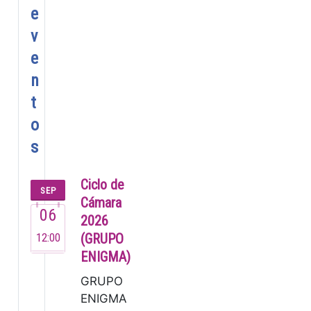
e
v
e
n
t
o
s
Ciclo de
SEP
Cámara
06
2026
12:00
(GRUPO
ENIGMA)
GRUPO
ENIGMA