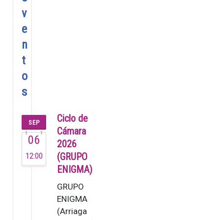
v
e
n
t
o
s
Ciclo de
SEP
Cámara
06
2026
12:00
(GRUPO
ENIGMA)
GRUPO
ENIGMA
(Arriaga