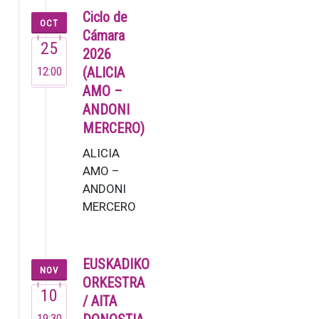
pianista ya
Ciclo de
OCT
dejó muestra
Cámara
25
de su talento
2026
en su brev…
12:00
(ALICIA
AMO –
ANDONI
MERCERO)
ALICIA
AMO –
ANDONI
MERCERO
La soprano
Alicia Amo,
una de las
EUSKADIKO
NOV
voces más
ORKESTRA
10
versátiles
/ AITA
del
19:30