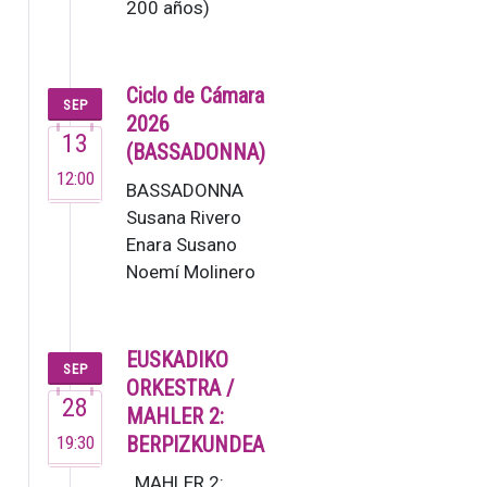
200 años)
El Grupo
Enigma,
fundado
Ciclo de Cámara
SEP
en 1995,
2026
13
es una de
(BASSADONNA)
las
12:00
BASSADONNA
orquestas
Susana Rivero
de
Enara Susano
cámara
Noemí Molinero
de…
Este no es un
grupo ordinario,
sino un colectivo
EUSKADIKO
SEP
de m…
ORKESTRA /
28
MAHLER 2:
19:30
BERPIZKUNDEA
MAHLER 2: