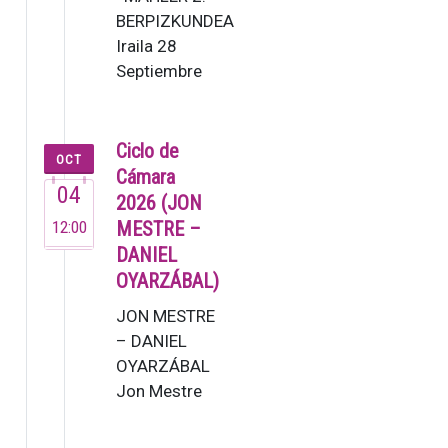
BERPIZKUNDEA
Iraila 28
Septiembre
19:30 G. Mahler:
2. Sinfonia [80’]
Lucas Macías,
Ciclo de
OCT
zuzendar…
Cámara
04
2026 (JON
12:00
MESTRE –
DANIEL
OYARZÁBAL)
JON MESTRE
– DANIEL
OYARZÁBAL
Jon Mestre
(2007). Este
joven