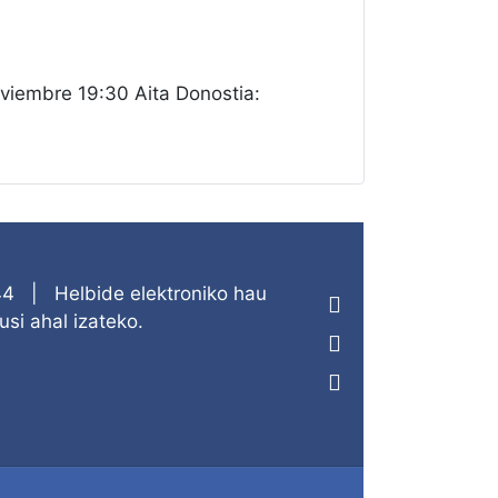
embre 19:30 Aita Donostia:
44
|
Helbide elektroniko hau
si ahal izateko.