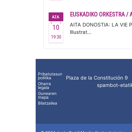
EUSKADIKO ORKESTRA / 
AZA.
AITA DONOSTIA: LA VIE P
10
Illustrat…
19:30
Pribatutasun
Plaza de la Constitución 9
politika
Oharra
spambot-etatik
legala
Gunearen
mapa
Bilatzailea