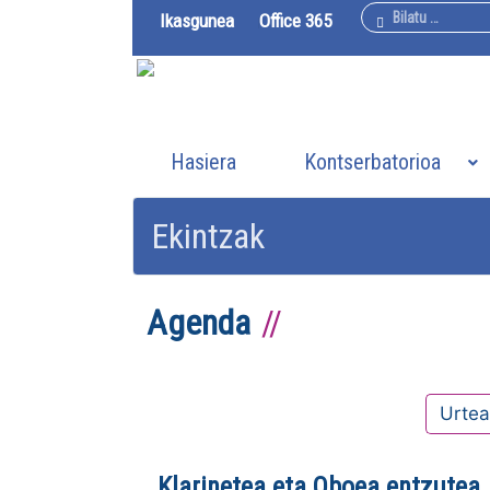
Bilatu
Ikasgunea
Office 365
Hasiera
Kontserbatorioa
Ekintzak
Agenda
Urte
Klarinetea eta Oboea entzutea.