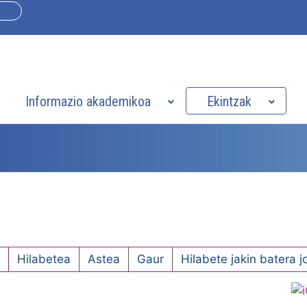
Informazio akademikoa
Ekintzak
a
Hilabetea
Astea
Gaur
Hilabete jakin batera j