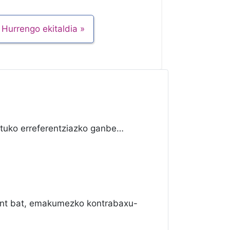
Hurrengo ekitaldia
tuko erreferentziazko ganbe…
nt bat, emakumezko kontrabaxu-