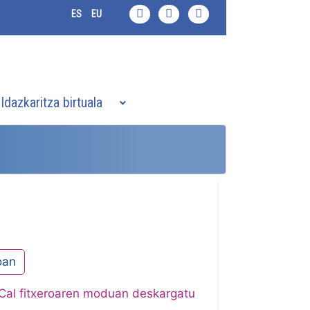
ES
EU
Idazkaritza birtuala
oan