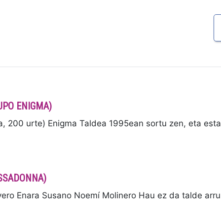
RUPO ENIGMA)
200 urte) Enigma Taldea 1995ean sortu zen, eta esta
BASSADONNA)
o Enara Susano Noemí Molinero Hau ez da talde arru