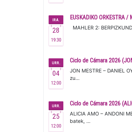
EUSKADIKO ORKESTRA / 
IRA.
MAHLER 2: BERPIZKUNDEA I
28
19:30
Ciclo de Cámara 2026 (
URR.
JON MESTRE – DANIEL OYA
04
zu…
12:00
Ciclo de Cámara 2026 (
URR.
ALICIA AMO – ANDONI MER
25
batek, …
12:00