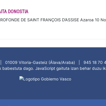
AITA DONOSTIA
ROFONDE DE SAINT FRANÇOIS D’ASSISE Azaroa 10 Novi
|
01009
Vitoria-Gasteiz
(
Álava/Araba
)
|
945 18 70 
 babestuta dago. JavaScript gaituta izan behar duzu iku