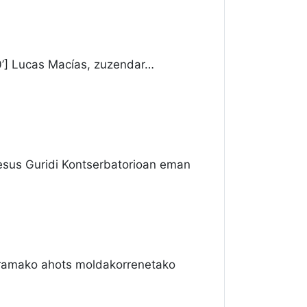
0’] Lucas Macías, zuzendar…
sus Guridi Kontserbatorioan eman
ramako ahots moldakorrenetako