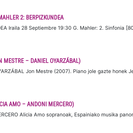
MAHLER 2: BERPIZKUNDEA
raila 28 Septiembre 19:30 G. Mahler: 2. Sinfonia [8
JON MESTRE – DANIEL OYARZÁBAL)
RZÁBAL Jon Mestre (2007). Piano jole gazte honek Je
ALICIA AMO – ANDONI MERCERO)
CERO Alicia Amo sopranoak, Espainiako musika pano