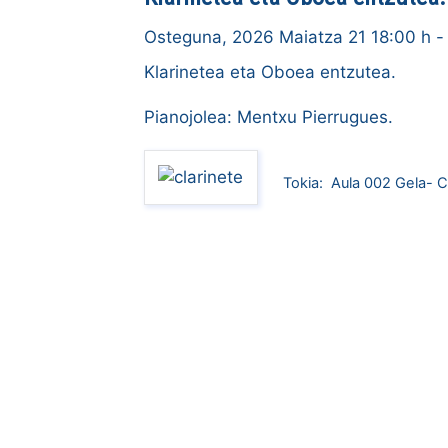
Osteguna, 2026 Maiatza 21 18:00 h
-
Klarinetea eta Oboea entzutea.
Pianojolea: Mentxu Pierrugues.
Tokia:
Aula 002 Gela- 