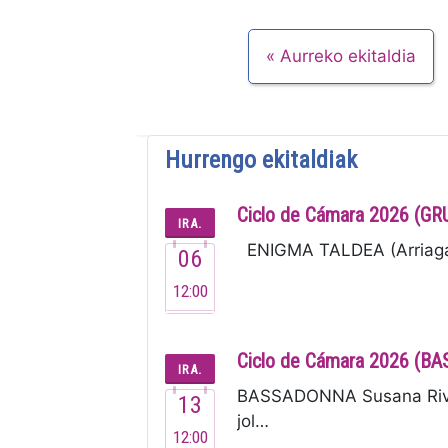
Aurreko ekitaldia
Hurrengo ekitaldiak
Ciclo de Cámara 2026 (G
IRA.
ENIGMA TALDEA (Arriaga, 
06
12:00
Ciclo de Cámara 2026 (
IRA.
BASSADONNA Susana River
13
jol…
12:00