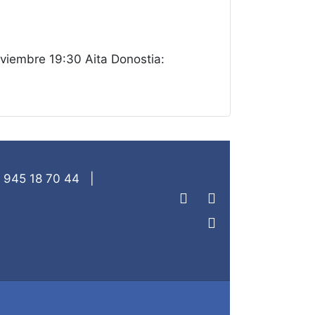
embre 19:30 Aita Donostia:
|
945 18 70 44
|