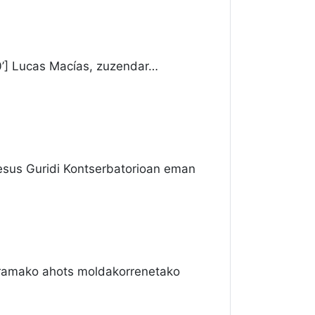
0’] Lucas Macías, zuzendar…
sus Guridi Kontserbatorioan eman
ramako ahots moldakorrenetako