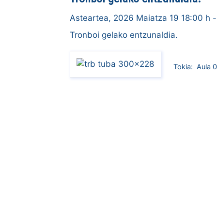
Asteartea, 2026 Maiatza 19 18:00 h
-
Tronboi gelako entzunaldia.
Tokia:
Aula 0