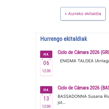
Aurreko ekitaldia
Hurrengo ekitaldiak
Ciclo de Cámara 2026 (G
IRA.
ENIGMA TALDEA (Arriaga, 
06
12:00
Ciclo de Cámara 2026 (
IRA.
BASSADONNA Susana River
13
jol…
12:00