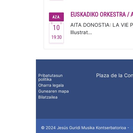
EUSKADIKO ORKESTRA / 
AZA.
AITA DONOSTIA: LA VIE P
10
Illustrat…
19:30
Plaza de la Con
Pribatutasun
politika
Oharra legala
Gunearen mapa
Bilatzailea
© 2024 Jesús Guridi Musika Kontserbatorioa
-
G