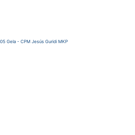
05 Gela - CPM Jesús Guridi MKP