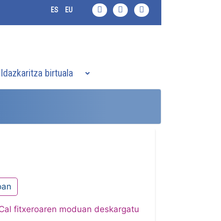
ES
EU
Idazkaritza birtuala
oan