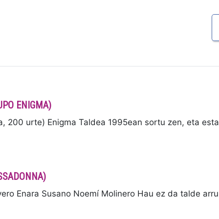
RUPO ENIGMA)
200 urte) Enigma Taldea 1995ean sortu zen, eta esta
BASSADONNA)
o Enara Susano Noemí Molinero Hau ez da talde arru