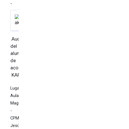
-
Audición
del
alumnado
de
acordeón
KARTELA
Lugar:
Aula
Magna
-
CPM
Jesús