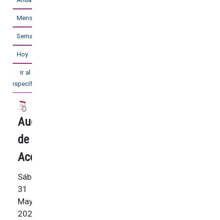
Mensual
Semanal
Hoy
Ir al mes
específico
Audición
de
Acordeón
Sábado,
31
Mayo
2025