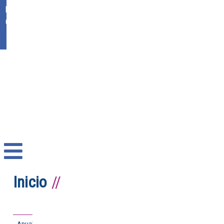
Ikasgunea
Office 365
Inicio
Anual