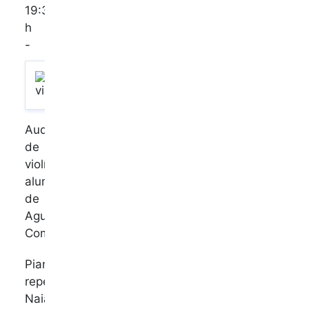
19:30
h
-
Audición
de
violín,
alumnado
de
Agustí
Coma
Pianista
repertorista
Naiara