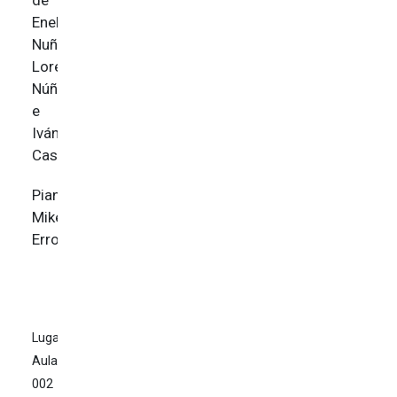
Eneko
Nuño,
Lorena
Núñez
e
Iván
Casado.
Pianista:
Mikel
Erro
Lugar:
Aula
002