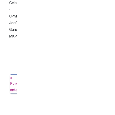
Gela
-
CPM
Jesús
Guridi
MKP
Evento
anterior