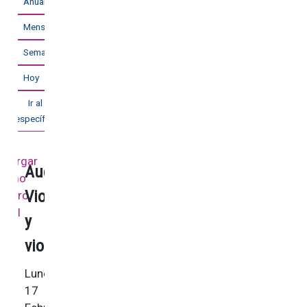
Anual
Mensual
Semanal
Hoy
Ir al mes
específico
Audición
Violoncello
y
viola
Lunes,
17