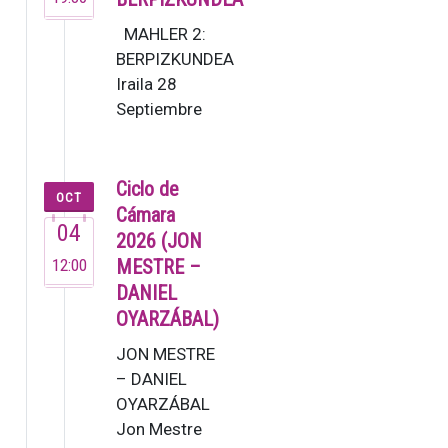
MAHLER 2:
BERPIZKUNDEA
Iraila 28
Septiembre
19:30 G. Mahler:
2. Sinfonia [80’]
Lucas Macías,
Ciclo de
OCT
zuzendar…
Cámara
04
2026 (JON
12:00
MESTRE –
DANIEL
OYARZÁBAL)
JON MESTRE
– DANIEL
OYARZÁBAL
Jon Mestre