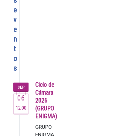
s
e
v
e
n
t
o
s
Ciclo de
SEP
Cámara
06
2026
12:00
(GRUPO
ENIGMA)
GRUPO
ENIGMA