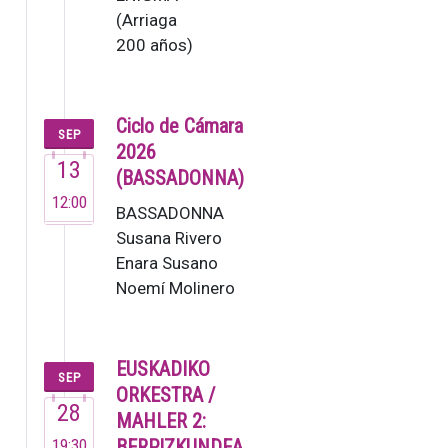
(Arriaga
200 años)
El Grupo
Enigma,
fundado
Ciclo de Cámara
SEP
en 1995,
2026
13
es una de
(BASSADONNA)
las
12:00
BASSADONNA
orquestas
Susana Rivero
de
Enara Susano
cámara
Noemí Molinero
de…
Este no es un
grupo ordinario,
sino un colectivo
EUSKADIKO
SEP
de m…
ORKESTRA /
28
MAHLER 2:
19:30
BERPIZKUNDEA