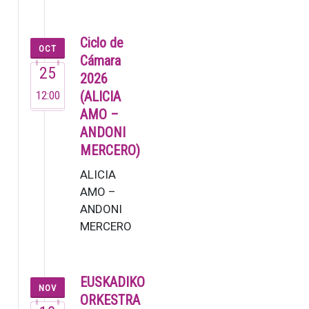
(2007). Este
joven
pianista ya
Ciclo de
OCT
dejó muestra
Cámara
25
de su talento
2026
en su brev…
12:00
(ALICIA
AMO –
ANDONI
MERCERO)
ALICIA
AMO –
ANDONI
MERCERO
La soprano
Alicia Amo,
una de las
EUSKADIKO
NOV
voces más
ORKESTRA