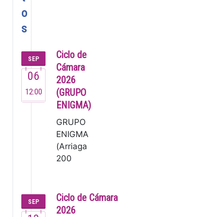
o
s
Ciclo de
SEP
Cámara
06
2026
12:00
(GRUPO
ENIGMA)
GRUPO
ENIGMA
(Arriaga
200
años) El
Grupo
Enigma,
Ciclo de Cámara
SEP
fundado
2026