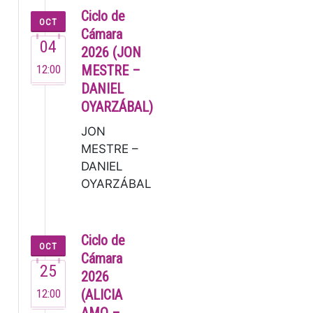
Sinfonia [80’]
Ciclo de
OCT
Lucas Macías,
Cámara
04
zuzendar…
2026 (JON
12:00
MESTRE –
DANIEL
OYARZÁBAL)
JON
MESTRE –
DANIEL
OYARZÁBAL
Jon Mestre
(2007). Este
joven
Ciclo de
OCT
pianista ya
Cámara
25
dejó
2026
muestra de
12:00
(ALICIA
su talento