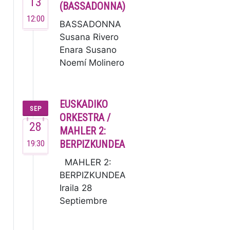
13
en 1995,
(BASSADONNA)
es una de
12:00
BASSADONNA
las
Susana Rivero
orquestas
Enara Susano
de
Noemí Molinero
cámara
Este no es un
de…
grupo ordinario,
sino un
EUSKADIKO
SEP
colectivo de
ORKESTRA /
28
m…
MAHLER 2:
19:30
BERPIZKUNDEA
MAHLER 2:
BERPIZKUNDEA
Iraila 28
Septiembre
19:30 G.
Mahler: 2.