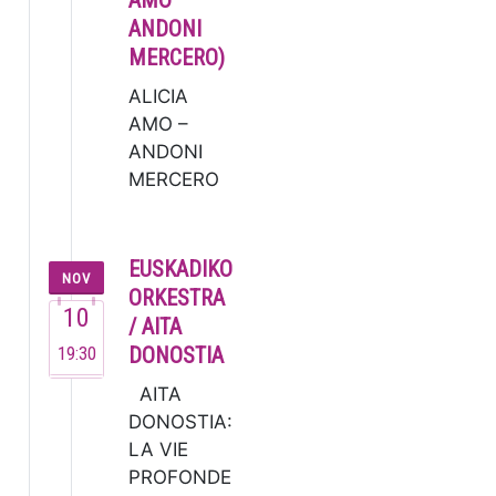
AMO –
en su brev…
ANDONI
MERCERO)
ALICIA
AMO –
ANDONI
MERCERO
La
soprano
Alicia
EUSKADIKO
NOV
Amo, una
ORKESTRA
10
de las
/ AITA
voces más
19:30
DONOSTIA
versátiles
AITA
del
DONOSTIA:
panorama
LA VIE
musical
PROFONDE
españ…