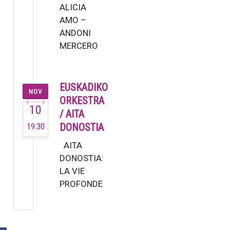
ALICIA
AMO –
ANDONI
MERCERO
La soprano
Alicia Amo,
una de las
EUSKADIKO
NOV
voces más
ORKESTRA
10
versátiles
/ AITA
del
19:30
DONOSTIA
panorama
AITA
musical
DONOSTIA:
españ…
LA VIE
PROFONDE
DE SAINT
FRANÇOIS
D’ASSISE