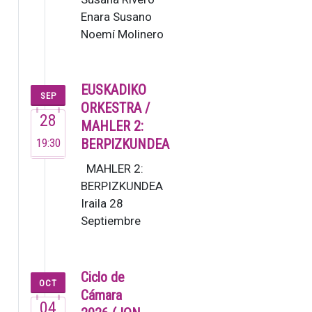
de
Enara Susano
cámara
Noemí Molinero
de…
Este no es un
grupo ordinario,
sino un colectivo
EUSKADIKO
SEP
de m…
ORKESTRA /
28
MAHLER 2:
19:30
BERPIZKUNDEA
MAHLER 2:
BERPIZKUNDEA
Iraila 28
Septiembre
19:30 G. Mahler:
2. Sinfonia [80’]
Lucas Macías,
Ciclo de
OCT
zuzendar…
Cámara
04