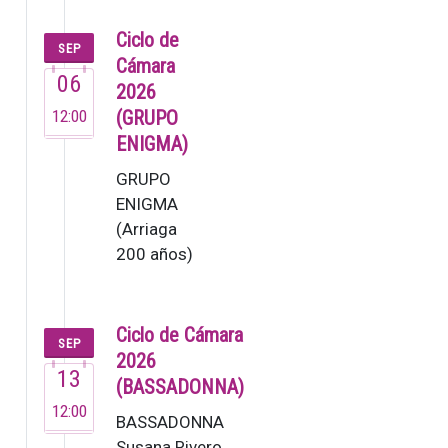
Ciclo de
SEP
Cámara
06
2026
12:00
(GRUPO
ENIGMA)
GRUPO
ENIGMA
(Arriaga
200 años)
El Grupo
Enigma,
fundado
Ciclo de Cámara
SEP
en 1995,
2026
13
es una de
(BASSADONNA)
las
12:00
BASSADONNA
orquestas
Susana Rivero