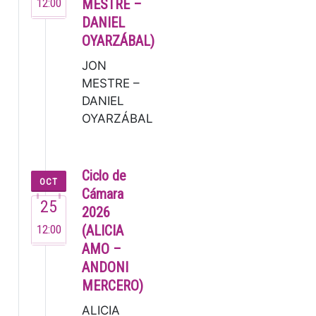
12:00
MESTRE –
DANIEL
OYARZÁBAL)
JON
MESTRE –
DANIEL
OYARZÁBAL
Jon Mestre
(2007). Este
joven
Ciclo de
OCT
pianista ya
Cámara
25
dejó
2026
muestra de
12:00
(ALICIA
su talento
AMO –
en su brev…
ANDONI
MERCERO)
ALICIA