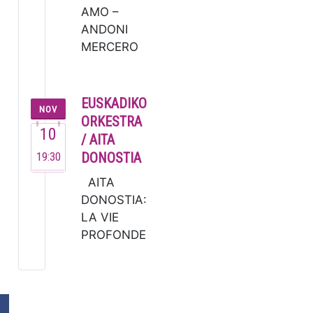
AMO –
ANDONI
MERCERO
La
soprano
Alicia
EUSKADIKO
NOV
Amo, una
ORKESTRA
10
de las
/ AITA
voces más
19:30
DONOSTIA
versátiles
AITA
del
DONOSTIA:
panorama
LA VIE
musical
PROFONDE
españ…
DE SAINT
FRANÇOIS
D’ASSISE
Azaroa 10