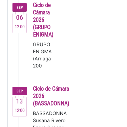
Ciclo de
SEP
Cámara
06
2026
12:00
(GRUPO
ENIGMA)
GRUPO
ENIGMA
(Arriaga
200
años) El
Grupo
Enigma,
Ciclo de Cámara
SEP
fundado
2026
13
en 1995,
(BASSADONNA)
es una de
12:00
BASSADONNA
las
Susana Rivero
orquestas