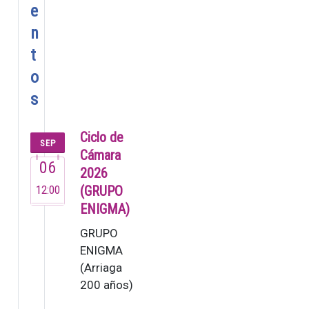
e
n
t
o
s
Ciclo de
SEP
Cámara
06
2026
12:00
(GRUPO
ENIGMA)
GRUPO
ENIGMA
(Arriaga
200 años)
El Grupo