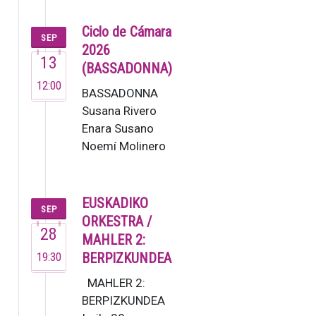
Enigma,
fundado
Ciclo de Cámara
SEP
en 1995,
2026
13
es una de
(BASSADONNA)
las
12:00
BASSADONNA
orquestas
Susana Rivero
de
Enara Susano
cámara
Noemí Molinero
de…
Este no es un
grupo ordinario,
sino un colectivo
EUSKADIKO
SEP
de m…
ORKESTRA /
28
MAHLER 2:
19:30
BERPIZKUNDEA
MAHLER 2:
BERPIZKUNDEA