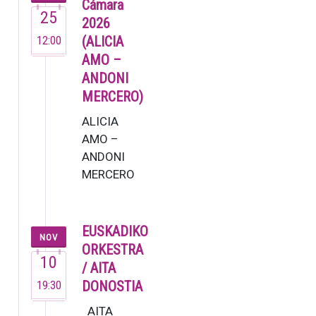
dejó muestra
Cámara
25
de su talento
2026
en su brev…
12:00
(ALICIA
AMO –
ANDONI
MERCERO)
ALICIA
AMO –
ANDONI
MERCERO
La soprano
Alicia Amo,
una de las
EUSKADIKO
NOV
voces más
ORKESTRA
10
versátiles
/ AITA
del
19:30
DONOSTIA
panorama
AITA
musical