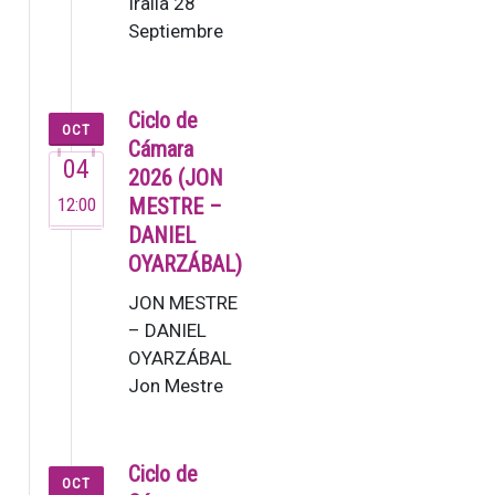
Iraila 28
Septiembre
19:30 G. Mahler:
2. Sinfonia [80’]
Lucas Macías,
Ciclo de
OCT
zuzendar…
Cámara
04
2026 (JON
12:00
MESTRE –
DANIEL
OYARZÁBAL)
JON MESTRE
– DANIEL
OYARZÁBAL
Jon Mestre
(2007). Este
joven
pianista ya
Ciclo de
OCT